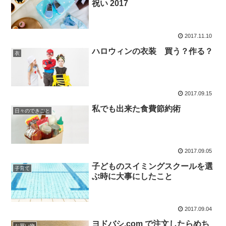
祝い 2017
2017.11.10
ハロウィンの衣装 買う？作る？
衣
2017.09.15
私でも出来た食費節約術
日々のできごと
2017.09.05
子どものスイミングスクールを選
子育て
ぶ時に大事にしたこと
2017.09.04
ヨドバシ.com で注文したらめち
お買い物