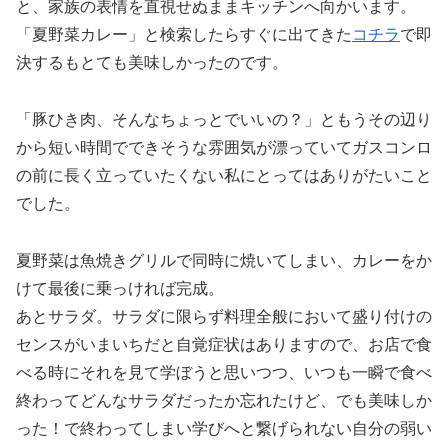
と、家族の表情を直視せぬままキッチンへ向かいます。
「夏野菜カレー」と検索したらすぐに出てきた
コチラ
で即
決するもとても美味しかったのです。
「豚ひき肉、そんなちょっとでいいの？」ともうその辺り
から短い時間でできそうな雰囲気が漂っていてガスコンロ
の前に長く立っていたくない私にとってはありがたいこと
でした。
夏野菜は魚焼きグリルで同時に焼いてしまい、カレーをか
けて最後に乗っければ完成。
あとサラダ。サラダに限らず料理全般において盛り付けの
センスがいまいちだと自覚症状はありますので、お店で食
べる時にそれを見て学ぼうと思いつつ、いつも一瞬で食べ
終わってどんなサラダだったか忘れたけど、でも美味しか
った！で終わってしまい学びへと繋げられない自分の弱い